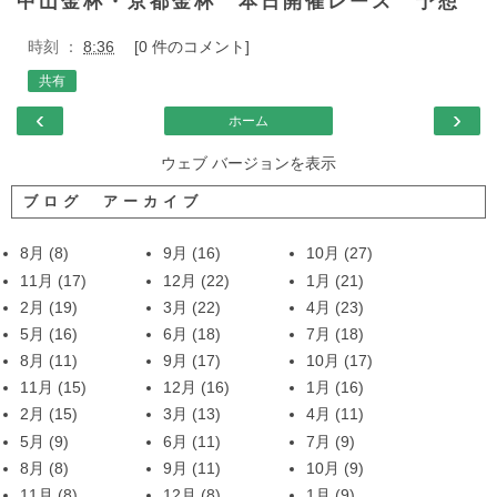
中山金杯・京都金杯 本日開催レース 予想
時刻 ：
8:36
[0 件のコメント]
共有
‹
›
ホーム
ウェブ バージョンを表示
ブログ アーカイブ
8月
(8)
9月
(16)
10月
(27)
11月
(17)
12月
(22)
1月
(21)
2月
(19)
3月
(22)
4月
(23)
5月
(16)
6月
(18)
7月
(18)
8月
(11)
9月
(17)
10月
(17)
11月
(15)
12月
(16)
1月
(16)
2月
(15)
3月
(13)
4月
(11)
5月
(9)
6月
(11)
7月
(9)
8月
(8)
9月
(11)
10月
(9)
11月
(8)
12月
(8)
1月
(9)