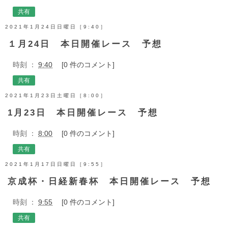
共有
2021年1月24日日曜日［9:40］
１月24日 本日開催レース 予想
時刻 ：
9:40
[0 件のコメント]
共有
2021年1月23日土曜日［8:00］
1月23日 本日開催レース 予想
時刻 ：
8:00
[0 件のコメント]
共有
2021年1月17日日曜日［9:55］
京成杯・日経新春杯 本日開催レース 予想
時刻 ：
9:55
[0 件のコメント]
共有