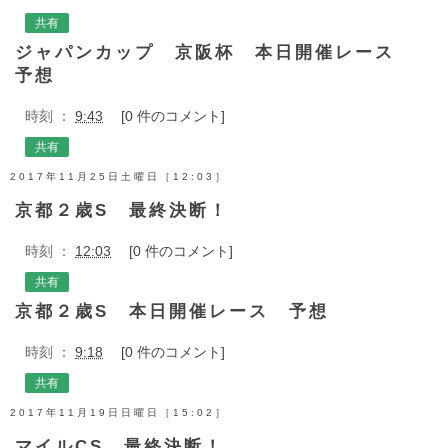
共有
ジャパンカップ 京阪杯 本日開催レース
予想
時刻 ：
9:43
[0 件のコメント]
共有
2017年11月25日土曜日［12:03］
京都２歳S 最終決断！
時刻 ：
12:03
[0 件のコメント]
共有
京都２歳S 本日開催レース 予想
時刻 ：
9:18
[0 件のコメント]
共有
2017年11月19日日曜日［15:02］
マイルCS 最終決断！