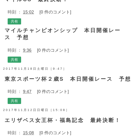
時刻 ：
15:02
[0 件のコメント]
共有
マイルチャンピオンシップ 本日開催レー
ス 予想
時刻 ：
9:36
[0 件のコメント]
共有
2017年11月18日土曜日［9:47］
東京スポーツ杯２歳S 本日開催レース 予想
時刻 ：
9:47
[0 件のコメント]
共有
2017年11月12日日曜日［15:08］
エリザベス女王杯・福島記念 最終決断！
時刻 ：
15:08
[0 件のコメント]