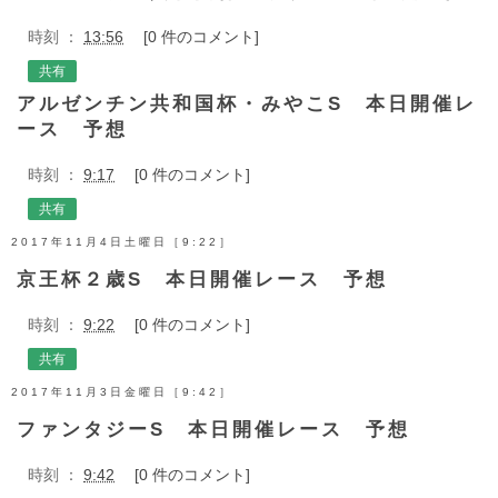
時刻 ：
13:56
[0 件のコメント]
共有
アルゼンチン共和国杯・みやこS 本日開催レ
ース 予想
時刻 ：
9:17
[0 件のコメント]
共有
2017年11月4日土曜日［9:22］
京王杯２歳S 本日開催レース 予想
時刻 ：
9:22
[0 件のコメント]
共有
2017年11月3日金曜日［9:42］
ファンタジーS 本日開催レース 予想
時刻 ：
9:42
[0 件のコメント]