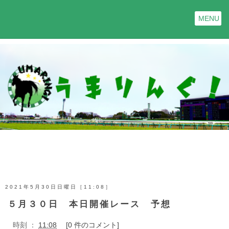
MENU
2021年5月30日日曜日［11:08］
５月３０日 本日開催レース 予想
時刻 ：
11:08
[0 件のコメント]