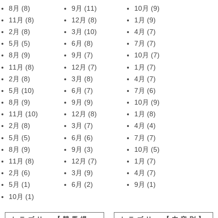
8月
(8)
9月
(11)
10月
(9)
11月
(8)
12月
(8)
1月
(9)
2月
(8)
3月
(10)
4月
(7)
5月
(5)
6月
(8)
7月
(7)
8月
(9)
9月
(7)
10月
(7)
11月
(8)
12月
(7)
1月
(7)
2月
(8)
3月
(8)
4月
(7)
5月
(10)
6月
(7)
7月
(6)
8月
(9)
9月
(9)
10月
(9)
11月
(10)
12月
(8)
1月
(8)
2月
(8)
3月
(7)
4月
(4)
5月
(5)
6月
(6)
7月
(7)
8月
(9)
9月
(3)
10月
(5)
11月
(8)
12月
(7)
1月
(7)
2月
(6)
3月
(9)
4月
(7)
5月
(1)
6月
(2)
9月
(1)
10月
(1)