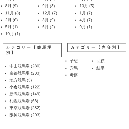
8月
(9)
9月
(3)
10月
(5)
11月
(8)
12月
(7)
1月
(7)
2月
(6)
3月
(9)
4月
(7)
5月
(1)
6月
(2)
9月
(1)
10月
(1)
カテゴリー【競馬場
カテゴリー【内容別】
別】
予想
回顧
中山競馬場
(280)
穴馬
結果
京都競馬場
(233)
考察
地方競馬
(3)
小倉競馬場
(122)
新潟競馬場
(149)
札幌競馬場
(68)
東京競馬場
(282)
阪神競馬場
(293)