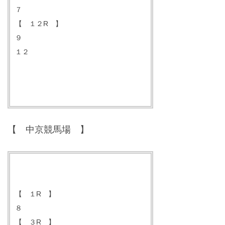
７
【 １２R 】
９
１２
【 中京競馬場 】
【 １R 】
８
【 ３R 】