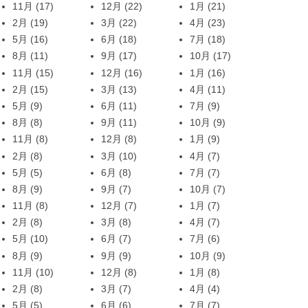
11月
(17)
12月
(22)
1月
(21)
2月
(19)
3月
(22)
4月
(23)
5月
(16)
6月
(18)
7月
(18)
8月
(11)
9月
(17)
10月
(17)
11月
(15)
12月
(16)
1月
(16)
2月
(15)
3月
(13)
4月
(11)
5月
(9)
6月
(11)
7月
(9)
8月
(8)
9月
(11)
10月
(9)
11月
(8)
12月
(8)
1月
(9)
2月
(8)
3月
(10)
4月
(7)
5月
(5)
6月
(8)
7月
(7)
8月
(9)
9月
(7)
10月
(7)
11月
(8)
12月
(7)
1月
(7)
2月
(8)
3月
(8)
4月
(7)
5月
(10)
6月
(7)
7月
(6)
8月
(9)
9月
(9)
10月
(9)
11月
(10)
12月
(8)
1月
(8)
2月
(8)
3月
(7)
4月
(4)
5月
(5)
6月
(6)
7月
(7)