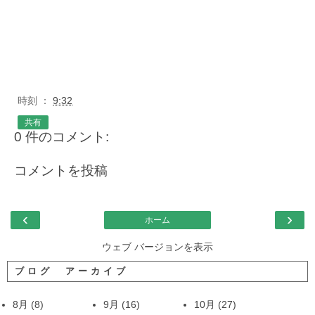
時刻 ：
9:32
共有
0 件のコメント:
コメントを投稿
‹
›
ホーム
ウェブ バージョンを表示
ブログ アーカイブ
8月
(8)
9月
(16)
10月
(27)