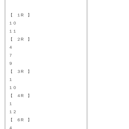
【 １R 】
１０
１１
【 ２R 】
４
７
９
【 ３R 】
１
１０
【 ４R 】
１
１２
【 ６R 】
４