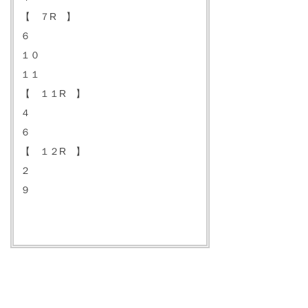
【 ７R 】
６
１０
１１
【 １１R 】
４
６
【 １２R 】
２
９