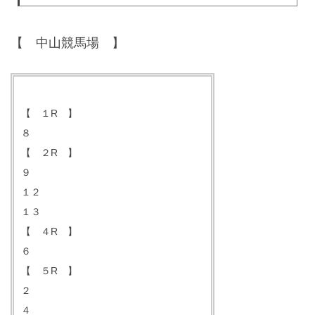
【 中山競馬場 】
【 １R 】
８
【 ２R 】
９
１２
１３
【 ４R 】
６
【 ５R 】
２
４