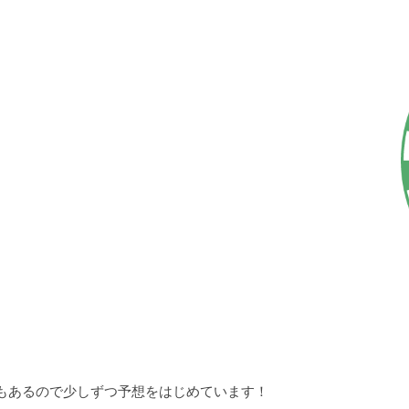
もあるので少しずつ予想をはじめています！