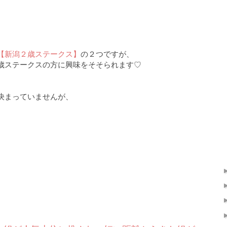
【新潟２歳ステークス】
の２つですが、
歳ステークスの方に興味をそそられます♡
決まっていませんが、