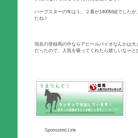
ハープスターの年は１、２着が1400M組でしたが
たね！
現在の登録馬の中ならアピールバイオなんかは大
だったので、人気を吸ってくれたら嬉しいなーとひそか
Sponsored Link
Spo