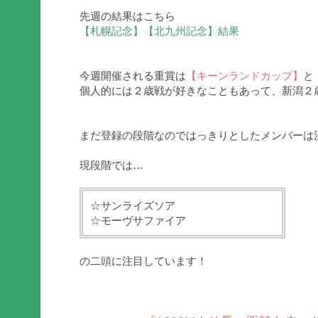
先週の結果はこちら
【札幌記念】【北九州記念】結果
今週開催される重賞は
【キーンランドカップ】
と
個人的には２歳戦が好きなこともあって、新潟２
まだ登録の段階なのではっきりとしたメンバーは
現段階では…
☆サンライズソア
☆モーヴサファイア
の二頭に注目しています！