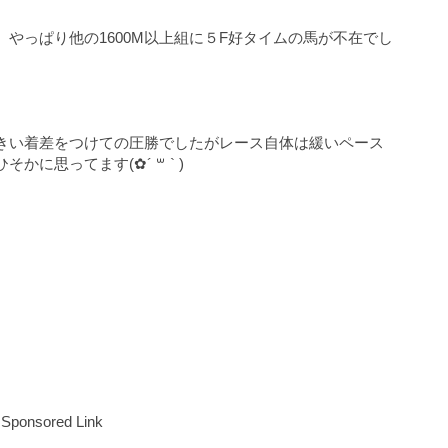
、やっぱり他の1600M以上組に５F好タイムの馬が不在でし
きい着差をつけての圧勝でしたがレース自体は緩いペース
に思ってます(✿´ ꒳ ` )
nsored Link