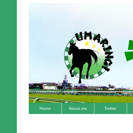
Home
About me
Twitter