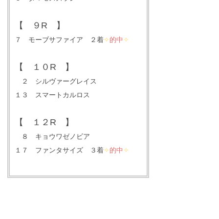
【 ９R 】
７ モーブサファイア ２着
✧
的中
✧
【 １０R 】
２ シルヴァーグレイス
１３ スマートカルロス
【 １２R 】
８ キョウワゼノビア
１７ ファンタサイズ ３着
✧
的中
✧