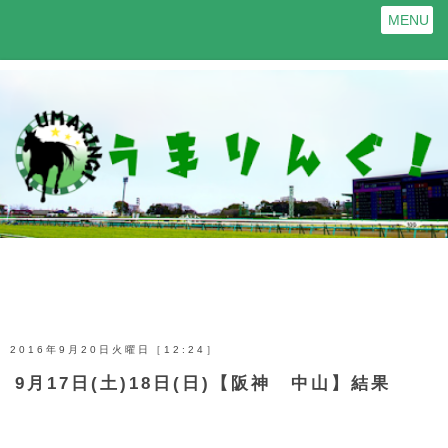
MENU
2016年9月20日火曜日［12:24］
9月17日(土)18日(日)【阪神 中山】結果