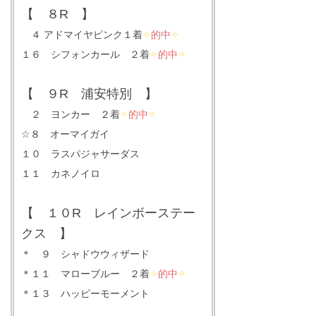
【 ８R 】
４ アドマイヤピンク１着
✧
的中
✧
１６ シフォンカール ２着
✧
的中
✧
【 ９R 浦安特別 】
２ ヨンカー ２着
✧
的中
✧
☆８ オーマイガイ
１０ ラスパジャサーダス
１１ カネノイロ
【 １０R レインボーステー
クス 】
＊ ９ シャドウウィザード
＊１１ マローブルー ２着
✧
的中
✧
＊１３ ハッピーモーメント