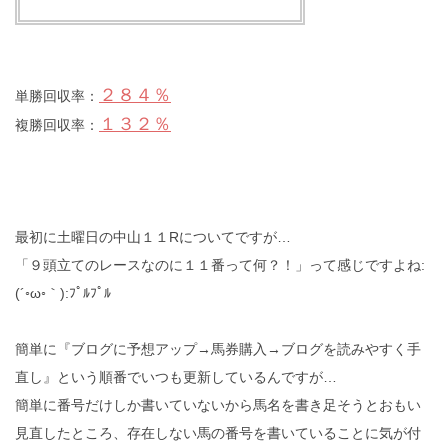
２８４％
単勝回収率：
１３２％
複勝回収率：
最初に土曜日の中山１１Rについてですが…
「９頭立てのレースなのに１１番って何？！」って感じですよね:
(´◦ω◦｀):ﾌﾟﾙﾌﾟﾙ
簡単に『ブログに予想アップ→馬券購入→ブログを読みやすく手
直し』という順番でいつも更新しているんですが…
簡単に番号だけしか書いていないから馬名を書き足そうとおもい
見直したところ、存在しない馬の番号を書いていることに気が付