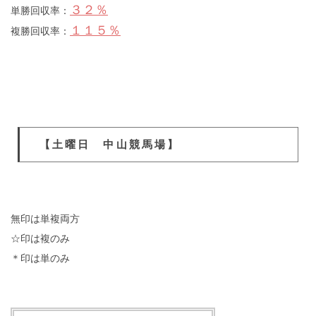
３２％
単勝回収率：
１１５％
複勝回収率：
【土曜日 中山競馬場】
無印は単複両方
☆印は複のみ
＊印は単のみ