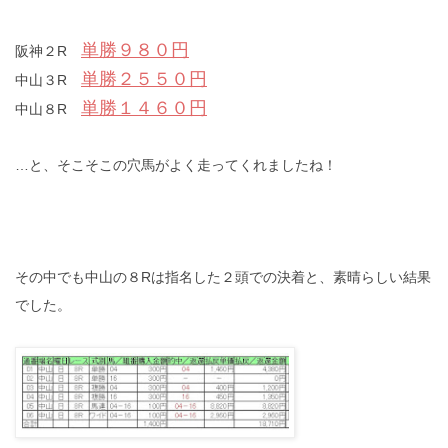
単勝９８０円
阪神２R
単勝２５５０円
中山３R
単勝１４６０円
中山８R
…と、そこそこの穴馬がよく走ってくれましたね！
その中でも中山の８Rは指名した２頭での決着と、素晴らしい結果
でした。