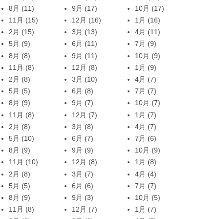
8月
(11)
9月
(17)
10月
(17)
11月
(15)
12月
(16)
1月
(16)
2月
(15)
3月
(13)
4月
(11)
5月
(9)
6月
(11)
7月
(9)
8月
(8)
9月
(11)
10月
(9)
11月
(8)
12月
(8)
1月
(9)
2月
(8)
3月
(10)
4月
(7)
5月
(5)
6月
(8)
7月
(7)
8月
(9)
9月
(7)
10月
(7)
11月
(8)
12月
(7)
1月
(7)
2月
(8)
3月
(8)
4月
(7)
5月
(10)
6月
(7)
7月
(6)
8月
(9)
9月
(9)
10月
(9)
11月
(10)
12月
(8)
1月
(8)
2月
(8)
3月
(7)
4月
(4)
5月
(5)
6月
(6)
7月
(7)
8月
(9)
9月
(3)
10月
(5)
11月
(8)
12月
(7)
1月
(7)