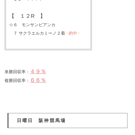
【 １２R 】
☆６ モンサンビアンカ
７ サクラエルカミーノ２着
✧
的中
✧
４９％
単勝回収率：
６６％
複勝回収率：
日曜日 阪神競馬場