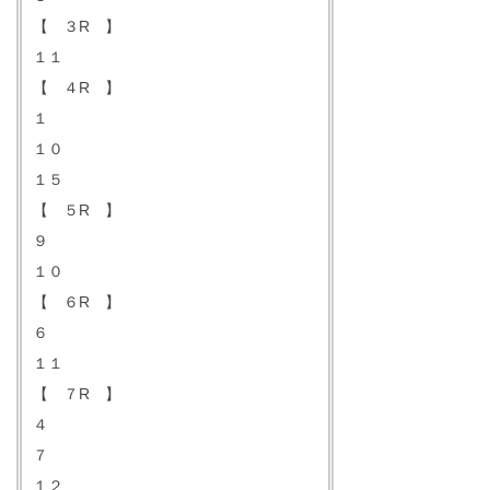
【 ３R 】
１１
【 ４R 】
１
１０
１５
【 ５R 】
９
１０
【 ６R 】
６
１１
【 ７R 】
４
７
１２