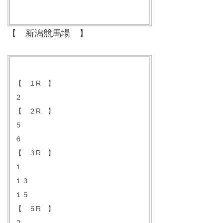
【 新潟競馬場 】
【 １R 】
２
【 ２R 】
５
６
【 ３R 】
１
１３
１５
【 ５R 】
２