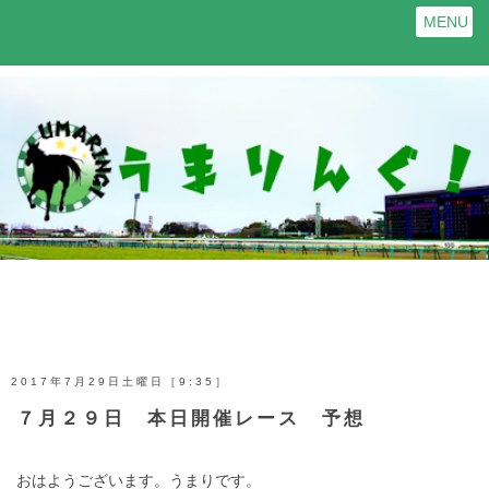
MENU
2017年7月29日土曜日［9:35］
７月２９日 本日開催レース 予想
おはようございます。うまりです。