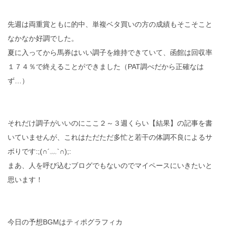
先週は両重賞ともに的中、単複ベタ買いの方の成績もそこそこと
なかなか好調でした。
夏に入ってから馬券はいい調子を維持できていて、函館は回収率
１７４％で終えることができました（PAT調べだから正確なは
ず…）
それだけ調子がいいのにここ２～３週くらい【結果】の記事を書
いていませんが、これはただただ多忙と若干の体調不良によるサ
ボりです:;(∩´﹏`∩);:
まあ、人を呼び込むブログでもないのでマイペースにいきたいと
思います！
今日の予想BGMはティポグラフィカ